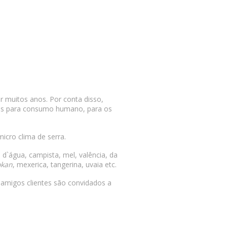
 muitos anos. Por conta disso,
ras para consumo humano, para os
cro clima de serra.
 d`água, campista, mel, valência, da
okan
, mexerica, tangerina, uvaia etc.
 amigos clientes são convidados a