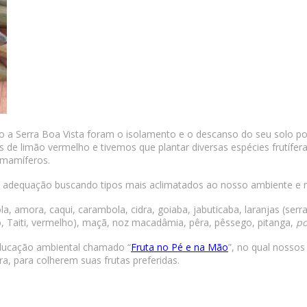
 a Serra Boa Vista foram o isolamento e o descanso do seu solo por
de limão vermelho e tivemos que plantar diversas espécies frutífe
mamíferos.
adequação buscando tipos mais aclimatados ao nosso ambiente e mi
 amora, caqui, carambola, cidra, goiaba, jabuticaba, laranjas (serra
go, Taiti, vermelho), maçã, noz macadâmia, pêra, pêssego, pitanga,
p
ucação ambiental chamado “
Fruta no Pé e na Mão
”, no qual nossos
fra, para colherem suas frutas preferidas.