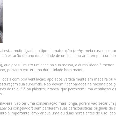
ai estar muito ligada ao tipo de maturação (
baby
, meia cura ou cur
s) e à estação do ano (quantidade de umidade no ar e temperatura am
), que possui muito umidade na sua massa, a durabilidade é menor
ho, portanto vai ter uma durabilidade bem maior.
locais com boa ventilação; apoiados verticalmente em madeira ou vi
escureçam sua superfície. Não devem ficar parados na mesma posiçã
iras de tela (filô ou plástico) branca, que permitem uma ventilação 
s.
geladeira, vão ter uma conservação mais longa, porém vão secar um 
ezer
ou congelador) sem perderem suas características originais de 
ntanto é importante lembrar que uma ou duas horas antes do uso, d