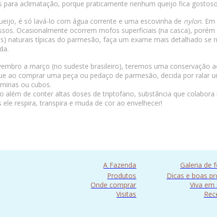
los para aclimatação, porque praticamente nenhum queijo fica gostoso
ueijo, é só lavá-lo com água corrente e uma escovinha de
nylon
. Em
ssos. Ocasionalmente ocorrem mofos superficiais (na casca), porém s
as) naturais típicas do parmesão, faça um exame mais detalhado se 
da.
vembro a março (no sudeste brasileiro), teremos uma conservação ao 
que ao comprar uma peça ou pedaço de parmesão, decida por ralar um
âminas ou cubos.
o além de conter altas doses de triptofano, substância que colabor
 ele respira, transpira e muda de cor ao envelhecer!
A Fazenda
Galeria de 
Produtos
Dicas e boas pr
Onde comprar
Viva em 
Visitas
Rec