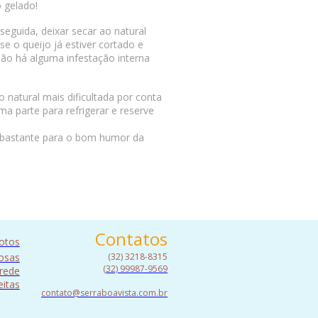
 gelado!
 seguida, deixar secar ao natural
e o queijo já estiver cortado e
não há alguma infestação interna
natural mais dificultada por conta
a parte para refrigerar e reserve
a bastante para o bom humor da
Contatos
fotos
osas
(32) 3218-8315
(32) 99987-9569
rede
eitas
contato@serraboavista.com.br