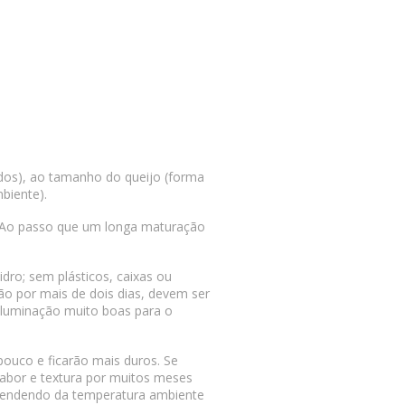
ados), ao tamanho do queijo (forma
biente).
. Ao passo que um longa maturação
dro; sem plásticos, caixas ou
o por mais de dois dias, devem ser
e iluminação muito boas para o
pouco e ficarão mais duros. Se
sabor e textura por muitos meses
ependendo da temperatura ambiente